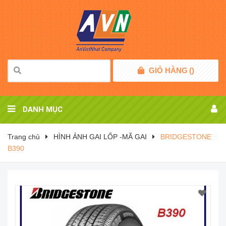
GIỎ HÀNG
(
)
DANH MỤC
Trang chủ
HÌNH ẢNH GAI LỐP -MÃ GAI
BRIDGESTONE
B390