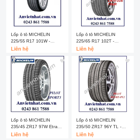
Lốp ô tô MICHELIN
Lốp ô tô MICHELIN
225/55 R17 101W -
225/65 R17 102T -
Primacy 3st - Châu Âu
Latitude Tour - Thái Lan
Liên hệ
Liên hệ
Lốp ô tô MICHELIN
Lốp ô tô MICHELIN
235/45 ZR17 97W Etra
235/50 ZR17 96Y TL -
Load - Pilot Sport 3 ST -
Pilot Sport PS2 - Châu Âu
Liên hệ
Liên hệ
Thái Lan