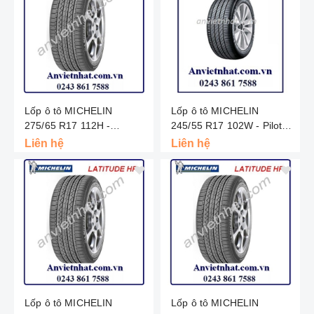
Lốp ô tô MICHELIN
Lốp ô tô MICHELIN
275/65 R17 112H -
245/55 R17 102W - Pilot
Latitude Tour HP - Châu
Primacy - Châu Âu
Liên hệ
Liên hệ
Âu
Lốp ô tô MICHELIN
Lốp ô tô MICHELIN