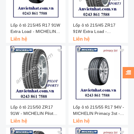
Lốp ô tô 215/45 R17 91W
Lốp ô tô 215/45 ZR17
Extra Load - MICHELIN
91W Extra Load -
Primacy 3st - Thái Lan
MICHELIN Pilot Sport 3 ST
Liên hệ
Liên hệ
- Thái Lan
Lốp ô tô 215/50 ZR17
Lốp ô tô 215/55 R17 94V -
91W - MICHELIN Pilot
MICHELIN Primacy 3st -
Sport 3 ST - Thái Lan
Thái Lan
Liên hệ
Liên hệ