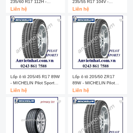
235/60 R17 112H -
235/55 R17 104V -
Latitude Tour HP GRNX -
Latitude Tour HP - Châu
Liên hệ
Liên hệ
Châu Âu
Âu
Lốp ô tô 205/45 R17 89W
Lốp ô tô 205/50 ZR17
- MICHELIN Pilot Sport
89W - MICHELIN Pilot
3ST - Thái
Sport 3ST - Thái
Liên hệ
Liên hệ