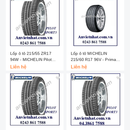
Lốp ô tô 215/55 ZR17
Lốp ô tô MICHELIN
94W - MICHELIN Pilot
215/60 R17 96V - Primacy
Sport 3 ST - Thái Lan
3st - Thái Lan
Liên hệ
Liên hệ