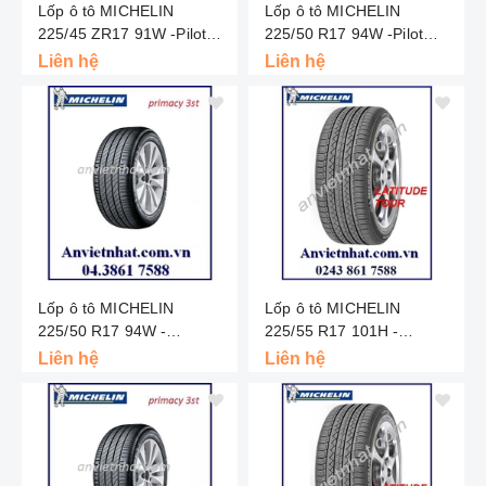
Lốp ô tô MICHELIN
Lốp ô tô MICHELIN
225/45 ZR17 91W -Pilot
225/50 R17 94W -Pilot
Sport 3 ST - Thái Lan
Sport 3 - Thái Lan
Liên hệ
Liên hệ
Lốp ô tô MICHELIN
Lốp ô tô MICHELIN
225/50 R17 94W -
225/55 R17 101H -
Primacy 3st - Thái
Latitude Tour HPXL - Châu
Liên hệ
Liên hệ
Âu