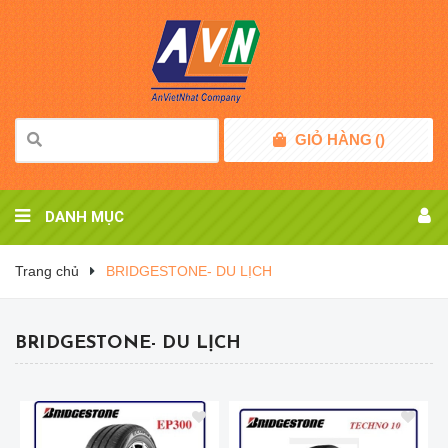
GIỎ HÀNG
(
)
DANH MỤC
Trang chủ
BRIDGESTONE- DU LỊCH
BRIDGESTONE- DU LỊCH