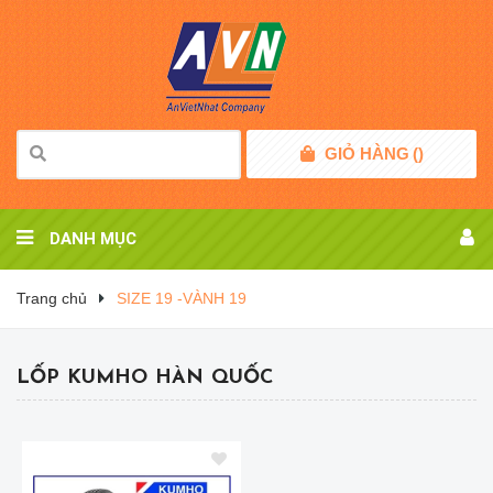
GIỎ HÀNG
(
)
DANH MỤC
Trang chủ
SIZE 19 -VÀNH 19
LỐP KUMHO HÀN QUỐC