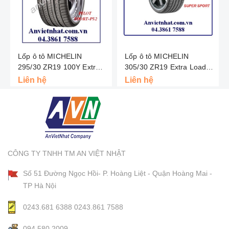
Lốp ô tô MICHELIN
Lốp ô tô MICHELIN
295/30 ZR19 100Y Extra
305/30 ZR19 Extra Load -
Load - Pilot Sport PS2 -
Pilot Super Sport - Châu
Liên hệ
Liên hệ
Châu Âu
Âu
CÔNG TY TNHH TM AN VIỆT NHẬT
Số 51 Đường Ngọc Hồi- P. Hoàng Liệt - Quận Hoàng Mai -
TP Hà Nội
0243.681 6388
0243.861 7588
094 580 2009