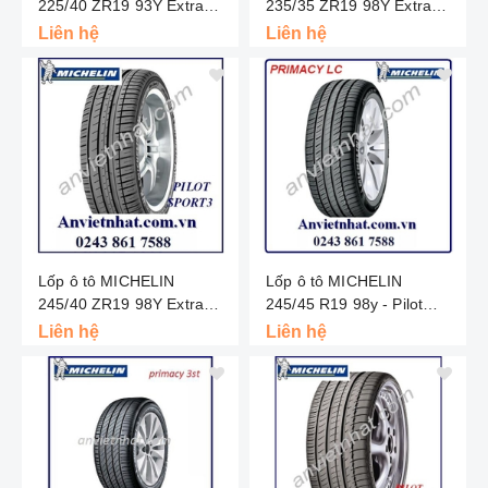
225/40 ZR19 93Y Extra
235/35 ZR19 98Y Extra
Load - Pilot Super Sport -
Load - Pilot Super Sport -
Liên hệ
Liên hệ
Châu Âu
Châu Âu
Lốp ô tô MICHELIN
Lốp ô tô MICHELIN
245/40 ZR19 98Y Extra
245/45 R19 98y - Pilot
Load - Pilot Sport 3 Grnx -
Primacy - Châu Âu
Liên hệ
Liên hệ
Châu Âu