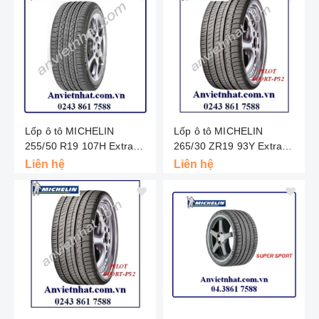
Lốp ô tô MICHELIN
Lốp ô tô MICHELIN
255/50 R19 107H Extra
265/30 ZR19 93Y Extra
Load - Latitude Tour HP -
Load - Pilot Super Sport -
Liên hệ
Liên hệ
Bắc Mỹ
Châu Âu