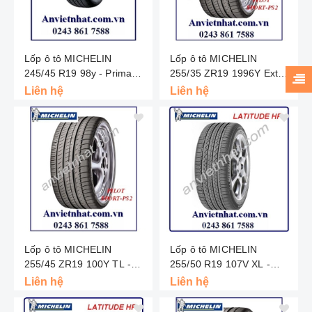
Lốp ô tô MICHELIN
Lốp ô tô MICHELIN
245/45 R19 98y - Primacy
255/35 ZR19 1996Y Extra
3st - Thái Lan
Load - Pilot Super Sport -
Liên hệ
Liên hệ
Châu Âu
Lốp ô tô MICHELIN
Lốp ô tô MICHELIN
255/45 ZR19 100Y TL -
255/50 R19 107V XL -
Pilot Sport PS2 - Châu Âu
Latitude Tour HP - Bắc Mỹ
Liên hệ
Liên hệ