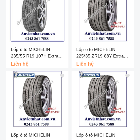
Lốp ô tô MICHELIN
Lốp ô tô MICHELIN
235/55 R19 107H Extra
225/35 ZR19 88Y Extra
Load - Latitude Tour HP -
Load - Pilot Super Sport -
Liên hệ
Liên hệ
Châu Âu
Châu Âu
Lốp ô tô MICHELIN
Lốp ô tô MICHELIN