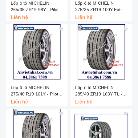
Lốp ô tô MICHELIN
Lốp ô tô MICHELIN
265/35 ZR19 98Y - Pilot
275/35 ZR19 100Y Extra
super Sport MO - Châu Âu
Load - Pilot Super Sport -
Liên hệ
Liên hệ
Châu Âu
Lốp ô tô MICHELIN
Lốp ô tô MICHELIN
275/40 R19 101Y - Pilot
285/40 ZR19 103Y TL -
Sport PS2 - Châu Âu
Pilot Sport PS2 - Châu Âu
Liên hệ
Liên hệ