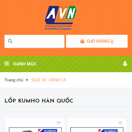
GIỎ HÀNG
(
)
DANH MỤC
Trang chủ
SIZE 18 -VÀNH 18
LỐP KUMHO HÀN QUỐC