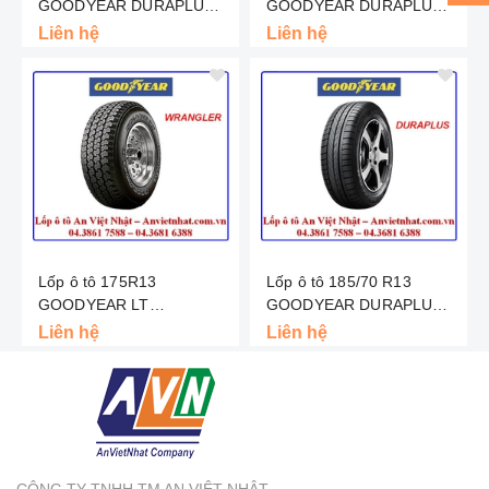
GOODYEAR DURAPLUS -
GOODYEAR DURAPLUS -
INDO
INDO
Liên hệ
Liên hệ
Lốp ô tô 175R13
Lốp ô tô 185/70 R13
GOODYEAR LT
GOODYEAR DURAPLUS -
WRANGLER DT - INDO
MALAYSIA
Liên hệ
Liên hệ