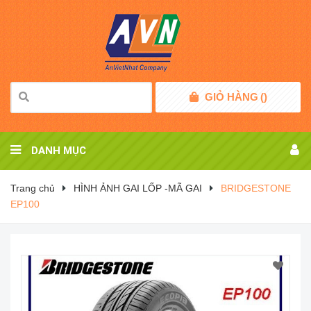
GIỎ HÀNG
(
)
DANH MỤC
Trang chủ
HÌNH ẢNH GAI LỐP -MÃ GAI
BRIDGESTONE
EP100