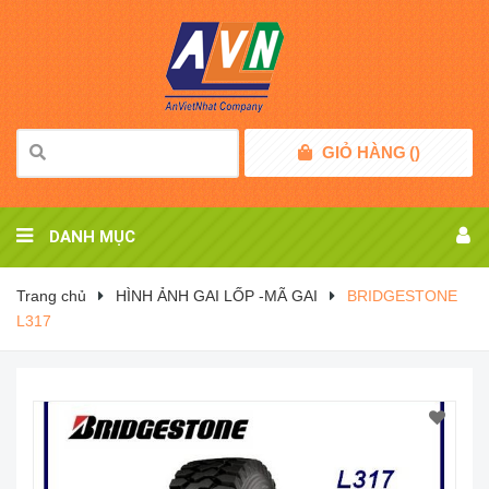
GIỎ HÀNG
(
)
DANH MỤC
Trang chủ
HÌNH ẢNH GAI LỐP -MÃ GAI
BRIDGESTONE
L317