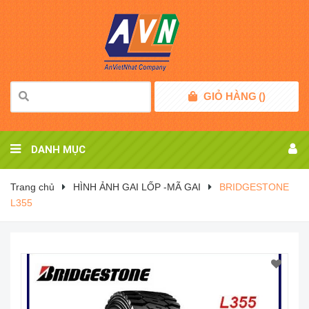
GIỎ HÀNG
(
)
DANH MỤC
Trang chủ
HÌNH ẢNH GAI LỐP -MÃ GAI
BRIDGESTONE
L355