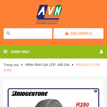
GIỎ HÀNG
(
)
DANH MỤC
Trang chủ
HÌNH ẢNH GAI LỐP -MÃ GAI
BRIDGESTONE
R280