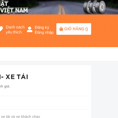
Danh sách
Đăng ký
GIỎ HÀNG
(
)
yêu thích
Đăng nhập
- XE TẢI
h giá:
 xe tải và xe khách chạy