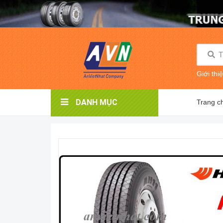
Giới thi
DANH MỤC
Trang c