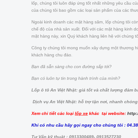
lốp, chúng tôi luôn đáp ứng tốt nhất những yêu cầu 
của chúng tôi bao gồm các loại sản phẩm của các thư
Ngoài kinh doanh các mặt hàng săm, lốp chúng tôi cò
chế độ của nhà sản xuất. Đối với các mặt hàng kinh doa
mặt hàng này, xin Quý khách hàng liên hệ với chúng t
Công ty chúng tôi mong muốn xây dựng một thương hiệu 
khách hàng chu đáo.
Bạn đã sẵn sàng cho con đường sắp tới?
Bạn có luôn tự tin trong hành trình của mình?
Lốp ô tô An Việt Nhật: giá tốt và chất lượng đảm 
Dịch vụ An Việt Nhật: hỗ trợ tận nơi, nhanh chóng
Xem chi tiết các loại
lốp xe
khác tại website:
http:
Khi có nhu cầu hãy gọi ngay cho chúng tôi : 04.3
Tư Vấn kỹ thuật : 0913300489- 0913527230