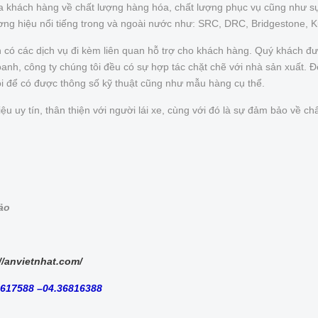
của khách hàng về chất lượng hàng hóa, chất lượng phục vụ cũng như s
ơng hiệu nổi tiếng trong và ngoài nước như: SRC, DRC, Bridgestone, 
n có các dịch vụ đi kèm liên quan hỗ trợ cho khách hàng. Quý khách 
nh, công ty chúng tôi đều có sự hợp tác chặt chẽ với nhà sản xuất. Để 
ôi để có được thông số kỹ thuật cũng như mẫu hàng cụ thể.
uy tín, thân thiện với người lái xe, cùng với đó là sự đảm bảo về chấ
bảo
//anvietnhat.com/
8617588 –04.36816388