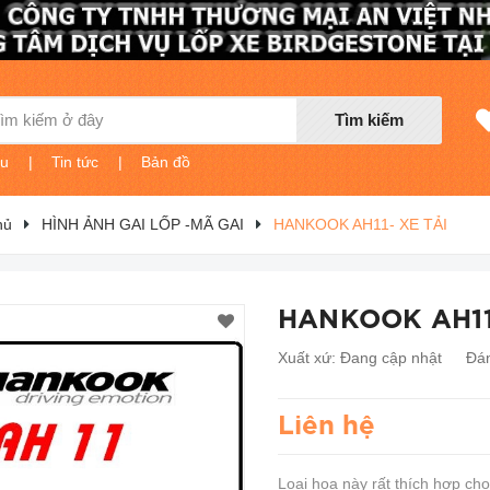
Tìm kiếm
ệu
|
Tin tức
|
Bản đồ
hủ
HÌNH ẢNH GAI LỐP -MÃ GAI
HANKOOK AH11- XE TẢI
HANKOOK AH11
Xuất xứ:
Đang cập nhật
Đán
Liên hệ
Loại hoa này rất thích hợp cho