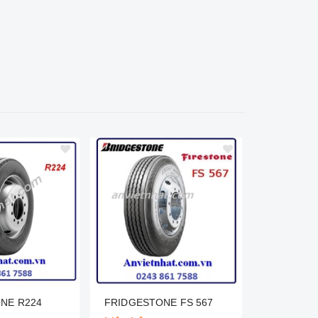
NE R224
FRIDGESTONE FS 567
CHENGSHI
UM938