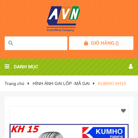
GIỎ HÀNG
(
)
DANH MỤC
Trang chủ
HÌNH ẢNH GAI LỐP -MÃ GAI
KUMHO KH15