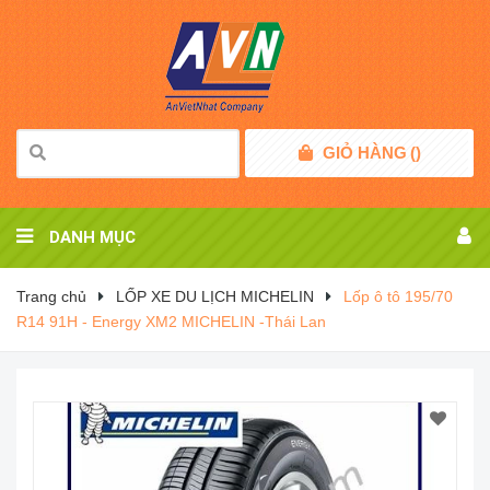
GIỎ HÀNG
(
)
DANH MỤC
Trang chủ
LỐP XE DU LỊCH MICHELIN
Lốp ô tô 195/70
R14 91H - Energy XM2 MICHELIN -Thái Lan