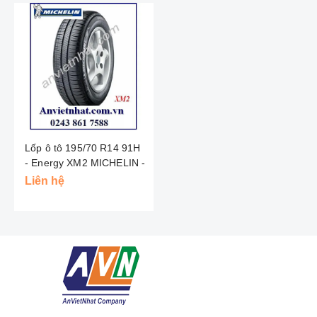
Lốp ô tô 195/70 R14 91H
- Energy XM2 MICHELIN -
Thái Lan
Liên hệ