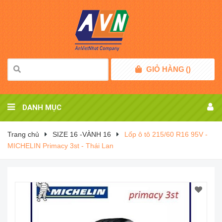
GIỎ HÀNG
(
)
DANH MỤC
Trang chủ
SIZE 16 -VÀNH 16
Lốp ô tô 215/60 R16 95V -
MICHELIN Primacy 3st - Thái Lan