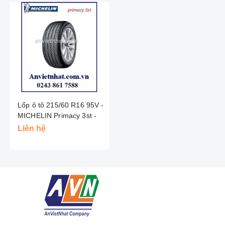
Lốp ô tô 215/60 R16 95V -
MICHELIN Primacy 3st -
Thái Lan
Liên hệ