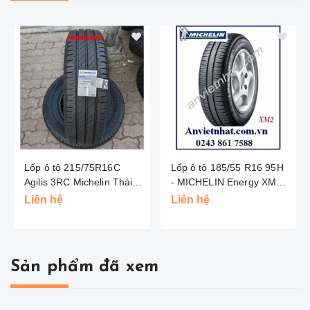
Lốp ô tô 215/75R16C
Lốp ô tô 185/55 R16 95H
Agilis 3RC Michelin Thái
- MICHELIN Energy XM2 -
Lan
Thái Lan
Liên hệ
Liên hệ
Sản phẩm đã xem