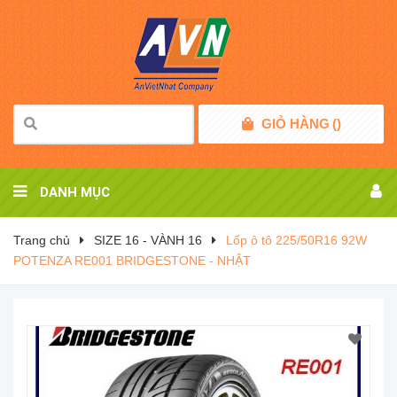
GIỎ HÀNG
(
)
DANH MỤC
Trang chủ
SIZE 16 - VÀNH 16
Lốp ô tô 225/50R16 92W
POTENZA RE001 BRIDGESTONE - NHẬT