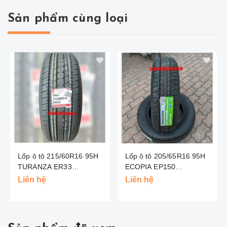
Sản phẩm cùng loại
Lốp ô tô 215/60R16 95H
Lốp ô tô 205/65R16 95H
TURANZA ER33
ECOPIA EP150
BRIDGESTONE - THÁI
BRIDGESTONE - INDO
Liên hệ
Liên hệ
LAN