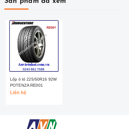
Sản phẩm đã xem
Lốp ô tô 225/50R16 92W
POTENZA RE001
BRIDGESTONE - NHẬT
Liên hệ