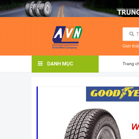
Giới thi
DANH MỤC
Trang c