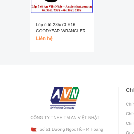
Lốp ô tô 235/70 R16
GOODYEAR WRANGLER
HP AW - THÁI
Liên hệ
Ch
Chí
Chí
CÔNG TY TNHH TM AN VIỆT NHẬT
Chín
Số 51 Đường Ngọc Hồi- P. Hoàng
Quy