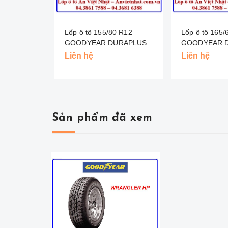
Lốp ô tô 155/80 R12
Lốp ô tô 165/65 R13
GOODYEAR DURAPLUS -
GOODYEAR D
INDO
MALAYSIA
Liên hệ
Liên hệ
Sản phẩm đã xem