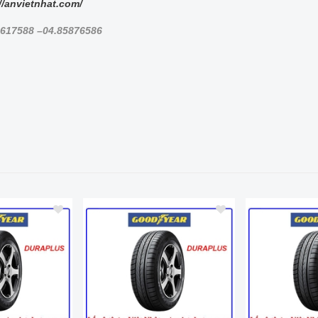
//anvietnhat.com/
8617588 –04.85876586