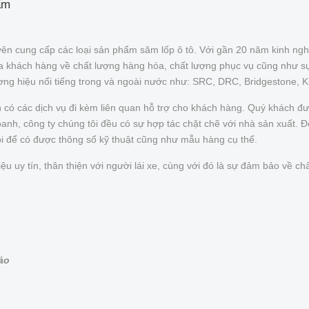
ẩm
ên cung cấp các loại sản phẩm săm lốp ô tô. Với gần 20 năm kinh ngh
của khách hàng về chất lượng hàng hóa, chất lượng phục vụ cũng như s
ơng hiệu nổi tiếng trong và ngoài nước như: SRC, DRC, Bridgestone, 
n có các dịch vụ đi kèm liên quan hỗ trợ cho khách hàng. Quý khách 
nh, công ty chúng tôi đều có sự hợp tác chặt chẽ với nhà sản xuất. Để 
ôi để có được thông số kỹ thuật cũng như mẫu hàng cụ thể.
uy tín, thân thiện với người lái xe, cùng với đó là sự đảm bảo về chấ
bảo