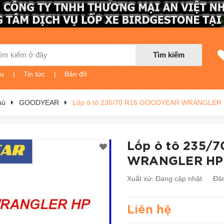
Tìm kiếm
ệu
|
Tin tức
|
Bản đồ
hủ
GOODYEAR
Lốp ô tô 235/70 R16 GOODYEAR WRANGLER 
Lốp ô tô 235/
WRANGLER HP 
Xuất xứ:
Đang cập nhật
Đán
Liên hệ