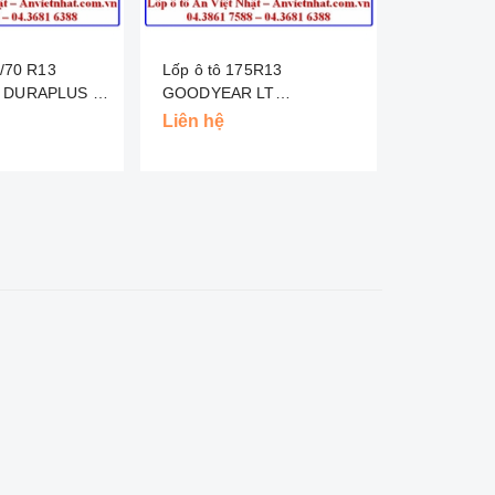
Lốp ô tô 175R13
Lốp ô tô 185/70 R13
DURAPLUS -
GOODYEAR LT
GOODYEAR
WRANGLER DT - INDO
MALAYSIA
Liên hệ
Liên hệ