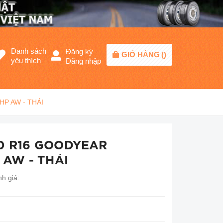
Danh sách
Đăng ký
GIỎ HÀNG
(
)
yêu thích
Đăng nhập
HP AW - THÁI
70 R16 GOODYEAR
AW - THÁI
h giá: