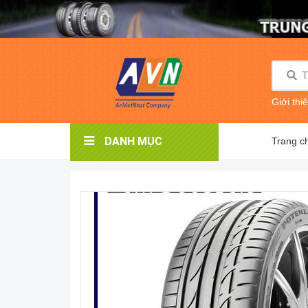
Giới thi
DANH MỤC
Trang c