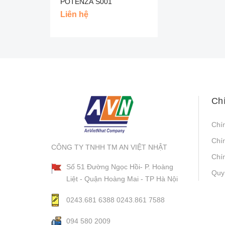
POTENZA S001
BRIDGESTONE- NHẬT
Liên hệ
Ch
Chí
Chí
CÔNG TY TNHH TM AN VIỆT NHẬT
Chín
Số 51 Đường Ngọc Hồi- P. Hoàng
Quy
Liệt - Quận Hoàng Mai - TP Hà Nội
0243.681 6388
0243.861 7588
094 580 2009