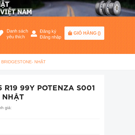
Danh sách
Đăng ký
GIỎ HÀNG
(
)
yêu thích
Đăng nhập
01 BRIDGESTONE- NHẬT
35 R19 99Y POTENZA S001
 NHẬT
h giá: