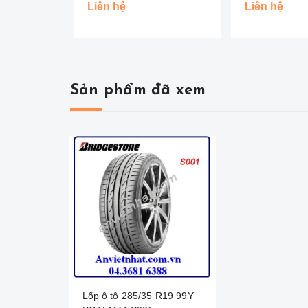
BRIDGESTONE CHỐNG
BRIDGESTON
Liên hệ
Liên hệ
SỊT - NHẬT
Sản phẩm đã xem
Lốp ô tô 285/35 R19 99Y