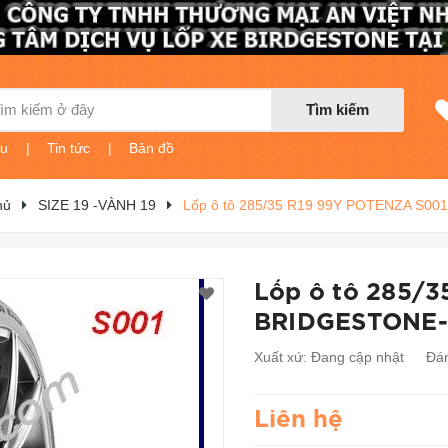
Tìm kiếm
ệu
|
Tin tức
|
Bản đồ
hủ
SIZE 19 -VÀNH 19
Lốp ô tô 285/35 R19 99Y POTENZA S0
Lốp ô tô 285/
BRIDGESTONE-
Xuất xứ:
Đang cập nhật
Đán
Liên hệ