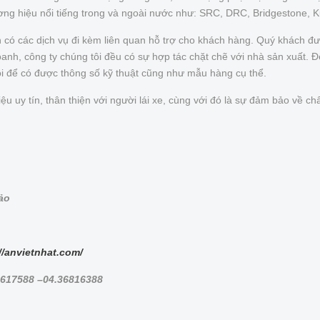
ơng hiệu nổi tiếng trong và ngoài nước như: SRC, DRC, Bridgestone, 
n có các dịch vụ đi kèm liên quan hỗ trợ cho khách hàng. Quý khách 
nh, công ty chúng tôi đều có sự hợp tác chặt chẽ với nhà sản xuất. Để 
ôi để có được thông số kỹ thuật cũng như mẫu hàng cụ thể.
uy tín, thân thiện với người lái xe, cùng với đó là sự đảm bảo về chấ
bảo
//anvietnhat.com/
8617588 –04.36816388