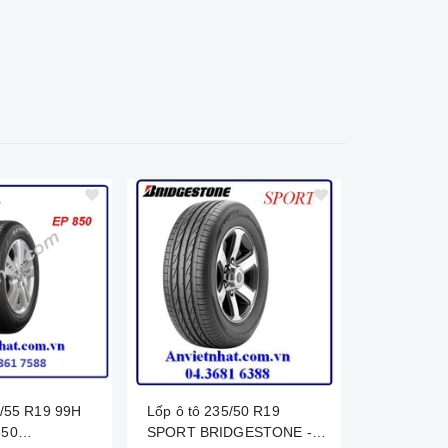
Lốp ô tô 235/50 R19
Lốp ô tô 2
850
SPORT BRIDGESTONE -
POTENZA 