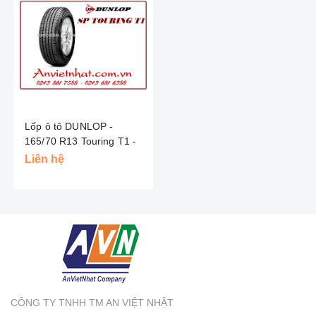
Lốp ô tô DUNLOP -
165/70 R13 Touring T1 -
INDO
Liên hệ
CÔNG TY TNHH TM AN VIỆT NHẬT