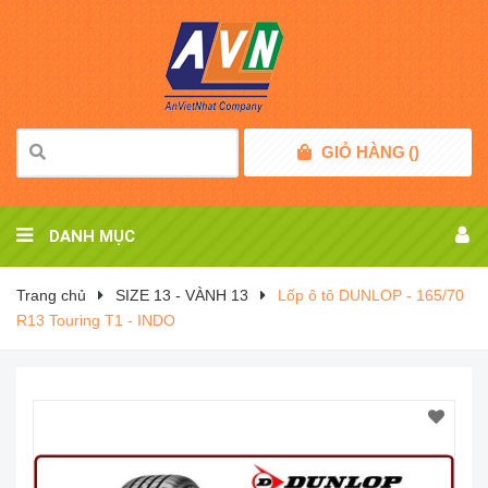
GIỎ HÀNG
(
)
DANH MỤC
Trang chủ
SIZE 13 - VÀNH 13
Lốp ô tô DUNLOP - 165/70
R13 Touring T1 - INDO