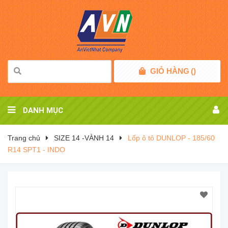
GIỎ HÀNG
(
)
DANH MỤC
Trang chủ
SIZE 14 -VÀNH 14
Lốp ô tô DUNLOP - 185/60
R14 SPT1 - INDO