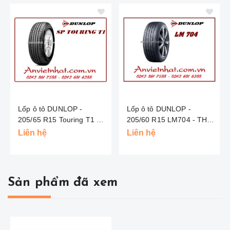
Lốp ô tô DUNLOP -
Lốp ô tô DUNLOP -
205/65 R15 Touring T1 -
205/60 R15 LM704 - THÁI
INDO
LAN
Liên hệ
Liên hệ
Sản phẩm đã xem