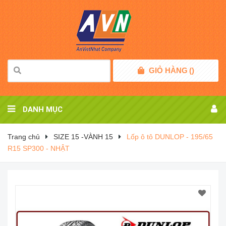
GIỎ HÀNG
(
)
DANH MỤC
Trang chủ
SIZE 15 -VÀNH 15
Lốp ô tô DUNLOP - 195/65
R15 SP300 - NHẬT