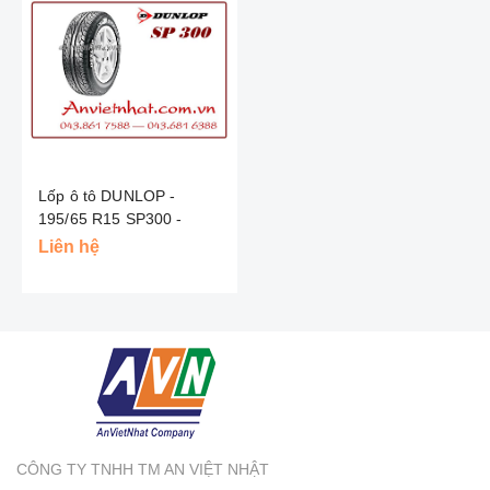
Lốp ô tô DUNLOP -
195/65 R15 SP300 -
NHẬT
Liên hệ
CÔNG TY TNHH TM AN VIỆT NHẬT