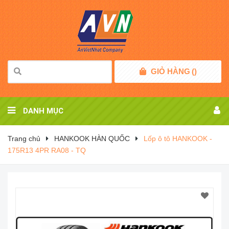
GIỎ HÀNG
(
)
DANH MỤC
Trang chủ
HANKOOK HÀN QUỐC
Lốp ô tô HANKOOK -
175R13 4PR RA08 - TQ