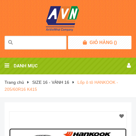
GIỎ HÀNG
(
)
DANH MỤC
Trang chủ
SIZE 16 - VÀNH 16
Lốp ô tô HANKOOK -
205/60R16 K415