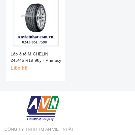
Lốp ô tô MICHELIN
245/45 R19 98y - Primacy
3st - Thái Lan
Liên hệ
CÔNG TY TNHH TM AN VIỆT NHẬT