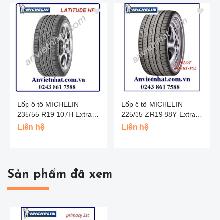
Lốp ô tô MICHELIN
Lốp ô tô MICHELIN
235/55 R19 107H Extra
225/35 ZR19 88Y Extra
Load - Latitude Tour HP -
Load - Pilot Super Sport -
Liên hệ
Liên hệ
Châu Âu
Châu Âu
Sản phẩm đã xem