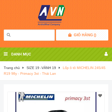
GIỎ HÀNG
(
)
DANH MỤC
Trang chủ
SIZE 19 -VÀNH 19
Lốp ô tô MICHELIN 245/45
R19 98y - Primacy 3st - Thái Lan