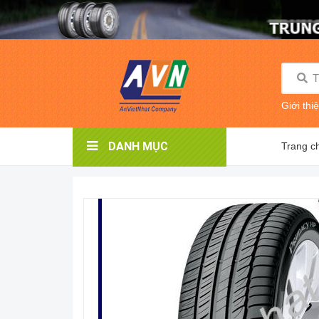
Giới thi
DANH MỤC
Trang c