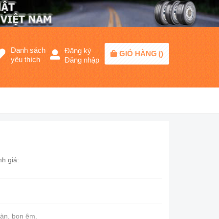
Danh sách
Đăng ký
GIỎ HÀNG
(
)
yêu thích
Đăng nhập
h giá:
oàn, bon êm.