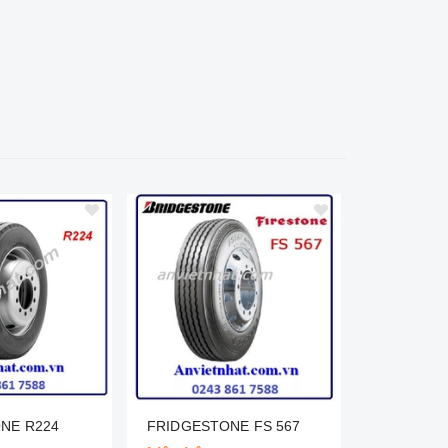
NE R224
FRIDGESTONE FS 567
CHENGSHI
UM938