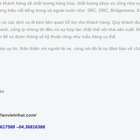
của khách hàng về chất lượng hàng hóa, chất lượng phục vụ cũng như s
ơng hiệu nổi tiếng trong và ngoài nước như: SRC, DRC, Bridgestone, 
n có các dịch vụ đi kèm liên quan hỗ trợ cho khách hàng. Quý khách 
nh, công ty chúng tôi đều có sự hợp tác chặt chẽ với nhà sản xuất. Để 
ôi để có được thông số kỹ thuật cũng như mẫu hàng cụ thể.
uy tín, thân thiện với người lái xe, cùng với đó là sự đảm bảo về chấ
bảo
//anvietnhat.com/
8617588 –04.36816388