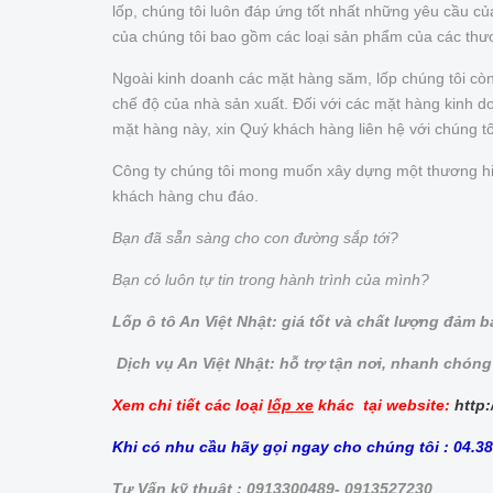
lốp, chúng tôi luôn đáp ứng tốt nhất những yêu cầu 
của chúng tôi bao gồm các loại sản phẩm của các thư
Ngoài kinh doanh các mặt hàng săm, lốp chúng tôi cò
chế độ của nhà sản xuất. Đối với các mặt hàng kinh doa
mặt hàng này, xin Quý khách hàng liên hệ với chúng t
Công ty chúng tôi mong muốn xây dựng một thương hiệu 
khách hàng chu đáo.
Bạn đã sẵn sàng cho con đường sắp tới?
Bạn có luôn tự tin trong hành trình của mình?
Lốp ô tô An Việt Nhật: giá tốt và chất lượng đảm 
Dịch vụ An Việt Nhật: hỗ trợ tận nơi, nhanh chóng
Xem chi tiết các loại
lốp xe
khác tại website:
http:
Khi có nhu cầu hãy gọi ngay cho chúng tôi : 04.3
Tư Vấn kỹ thuật : 0913300489- 0913527230