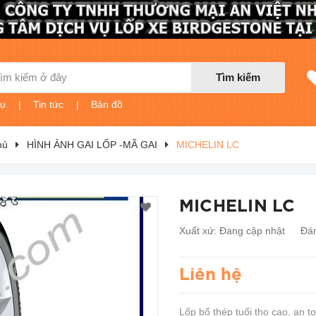
Tìm kiếm
ệu
|
Tin tức
|
Bản đồ
hủ
HÌNH ẢNH GAI LỐP -MÃ GAI
MICHELIN LC
MICHELIN LC
Xuất xứ:
Đang cập nhật
Đán
Liên hệ
Lốp bố thép tuổi thọ cao, an t