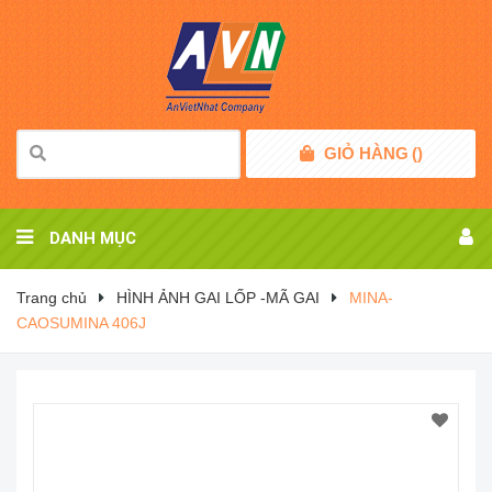
GIỎ HÀNG
(
)
DANH MỤC
Trang chủ
HÌNH ẢNH GAI LỐP -MÃ GAI
MINA-
CAOSUMINA 406J