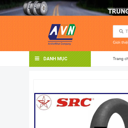
Giới thi
DANH MỤC
Trang c