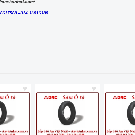
//anvietnhat.com/
.38617588 –024.36816388