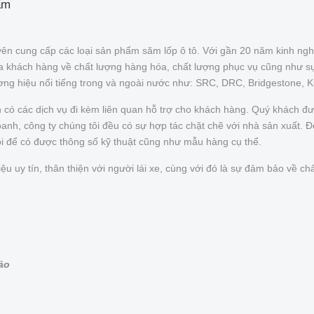
ẩm
ên cung cấp các loại sản phẩm săm lốp ô tô. Với gần 20 năm kinh ngh
của khách hàng về chất lượng hàng hóa, chất lượng phục vụ cũng như s
ơng hiệu nổi tiếng trong và ngoài nước như: SRC, DRC, Bridgestone, 
n có các dịch vụ đi kèm liên quan hỗ trợ cho khách hàng. Quý khách 
nh, công ty chúng tôi đều có sự hợp tác chặt chẽ với nhà sản xuất. Để 
ôi để có được thông số kỹ thuật cũng như mẫu hàng cụ thể.
uy tín, thân thiện với người lái xe, cùng với đó là sự đảm bảo về chấ
bảo