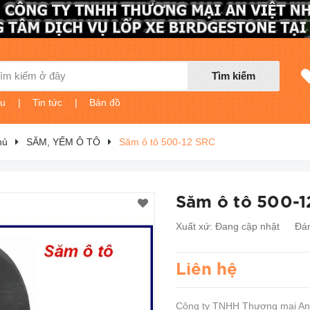
Tìm kiếm
ệu
|
Tin tức
|
Bản đồ
hủ
SĂM, YẾM Ô TÔ
Săm ô tô 500-12 SRC
Săm ô tô 500-1
Xuất xứ:
Đang cập nhật
Đán
Liên hệ
Công ty TNHH Thương mại An V