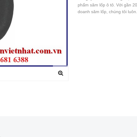
phẩm săm lốp ô tô. Với gần 20
doanh săm lốp, chúng tôi luôn.