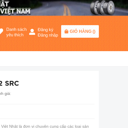
Danh sách
Đăng ký
GIỎ HÀNG
(
)
yêu thích
Đăng nhập
2 SRC
h giá:
iệt Nhật là đơn vị chuyên cung cấp các loại sản