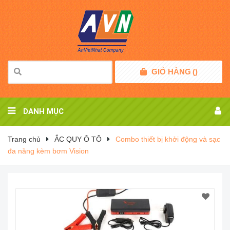
GIỎ HÀNG
(
)
DANH MỤC
Trang chủ
ẮC QUY Ô TÔ
Combo thiết bị khởi động và sạc
đa năng kèm bơm Vision