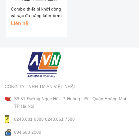
Combo thiết bị khởi động
và sạc đa năng kèm bơm
Vision
Liên hệ
CÔNG TY TNHH TM AN VIỆT NHẬT
Số 51 Đường Ngọc Hồi- P. Hoàng Liệt - Quận Hoàng Mai -
TP Hà Nội
0243.681 6388
0243.861 7588
094 580 2009