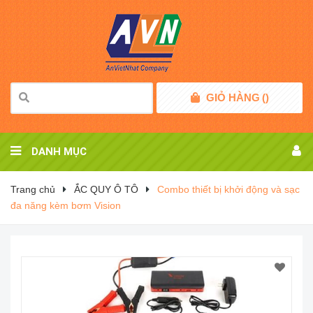
GIỎ HÀNG
(
)
DANH MỤC
Trang chủ
ẮC QUY Ô TÔ
Combo thiết bị khởi động và sạc
đa năng kèm bơm Vision