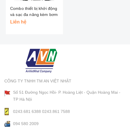
Combo thiết bị khởi động
và sạc đa năng kèm bơm
Vision
Liên hệ
CÔNG TY TNHH TM AN VIỆT NHẬT
Số 51 Đường Ngọc Hồi- P. Hoàng Liệt - Quận Hoàng Mai -
TP Hà Nội
0243.681 6388
0243.861 7588
094 580 2009