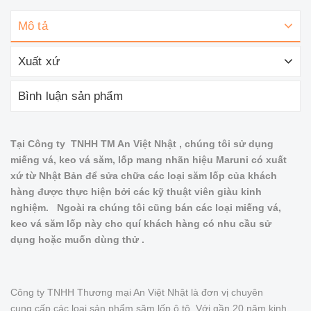
Mô tả
Xuất xứ
Bình luận sản phẩm
Tại Công ty TNHH TM An Việt Nhật , chúng tôi sử dụng
miếng vá, keo vá săm, lốp mang nhãn hiệu Maruni có xuất
xứ từ Nhật Bản để sửa chữa các loại săm lốp của khách
hàng được thực hiện bởi các kỹ thuật viên giàu kinh
nghiệm. Ngoài ra chúng tôi cũng bán các loại miếng vá,
keo vá săm lốp này cho quí khách hàng có nhu cầu sử
dụng hoặc muốn dùng thử .
Công ty TNHH Thương mại An Việt Nhật là đơn vị chuyên
cung cấp các loại sản phẩm săm lốp ô tô. Với gần 20 năm kinh