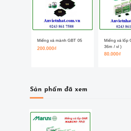
Miếng vá mành GBT 05
Miếng vá lốp
36m / vỉ )
200.000₫
80.000₫
Sản phẩm đã xem