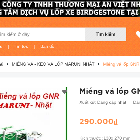
Tìm kiếm
ệu
|
Tin tức
|
Bản đồ
hủ
MIẾNG VÁ - KEO VÁ LỐP MARUNI NHẬT
Miếng vá lốp GNR
Miếng vá lốp G
Xuất xứ:
Đang cập nhật
Đán
290.000₫
Kích thước :130x 270 mm