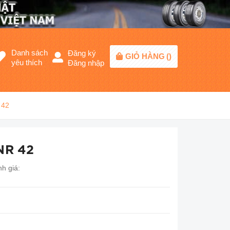
Danh sách
Đăng ký
GIỎ HÀNG
(
)
yêu thích
Đăng nhập
 42
NR 42
h giá: