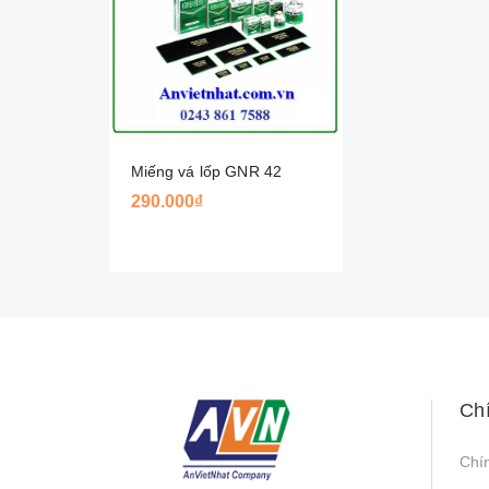
Miếng vá lốp GNR 42
290.000₫
Ch
Chí