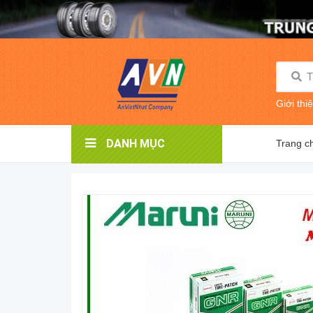
Giới thi
DANH MỤC
Trang c