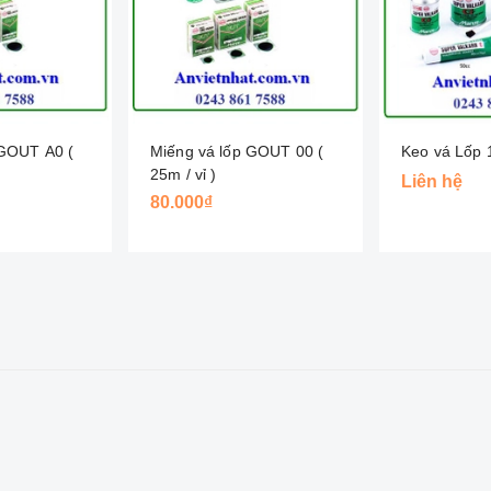
 GOUT A0 (
Miếng vá lốp GOUT 00 (
Keo vá Lốp 
25m / vỉ )
Liên hệ
80.000₫