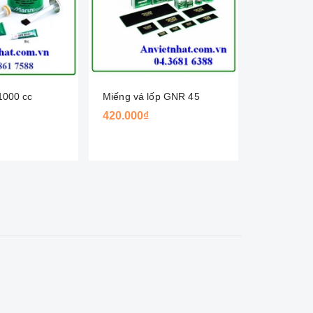
1000 cc
Miếng vá lốp GNR 45
Miếng vá 
420.000₫
200.000₫