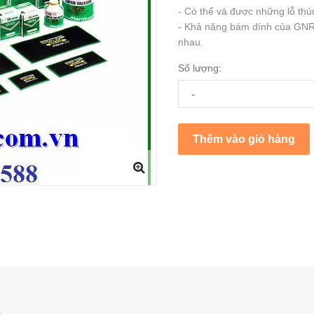
- Có thể vá được những lỗ thủ
- Khả năng bám dính của GNR 
nhau.
Số lượng:
-
Thêm vào giỏ hàng