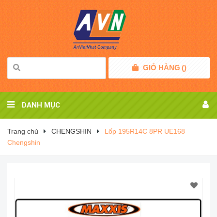
GIỎ HÀNG
(
)
DANH MỤC
Trang chủ
CHENGSHIN
Lốp 195R14C 8PR UE168
Chengshin