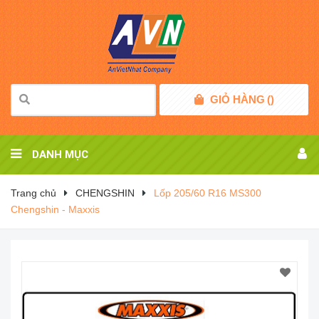
GIỎ HÀNG
(
)
DANH MỤC
Trang chủ
CHENGSHIN
Lốp 205/60 R16 MS300
Chengshin - Maxxis