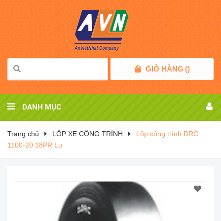
GIỎ HÀNG
(
)
DANH MỤC
Trang chủ
LỐP XE CÔNG TRÌNH
Lốp công trình DRC
1100-20 18PR Lu