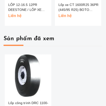
LỐP 12-16.5 12PR
Lốp xe CT 1600R25 36PR
DEESTONE / LỐP XE
(445/95 R25) BOTO
CÔNG TRÌNH
TRUNG QUỐC
Liên hệ
Liên hệ
Sản phẩm đã xem
Lốp công trình DRC 1100-