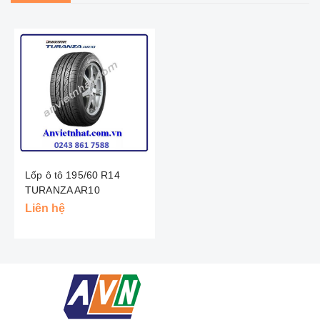
Lốp ô tô 195/60 R14
TURANZA AR10
BRIDGESTONE - Thái
Liên hệ