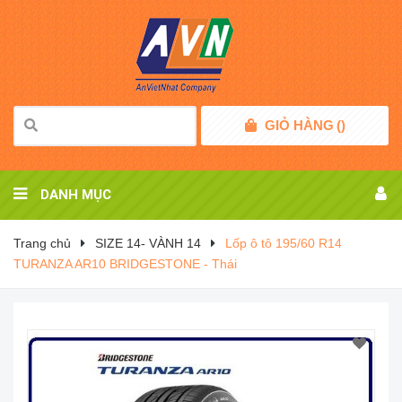
GIỎ HÀNG
(
)
DANH MỤC
Trang chủ
SIZE 14- VÀNH 14
Lốp ô tô 195/60 R14
TURANZA AR10 BRIDGESTONE - Thái