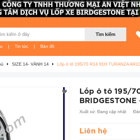
Tìm kiếm
ệu
|
Tin tức
|
Bản đồ
hủ
SIZE 14- VÀNH 14
Lốp ô tô 195/70 R14 91H TURANZA AR
Lốp ô tô 195/
BRIDGESTONE 
Xuất xứ:
Đang cập nhật
Đán
Liên hệ