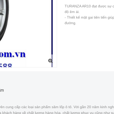
TURANZA AR10 đạt được sự cân 
độ êm ái.
- Thiết kế mặt gai tiên tiến g
đường.
ẩm
ên cung cấp các loại sản phẩm săm lốp ô tô. Với gần 20 năm kinh ngh
của khách hàng về chất lượng hàng hóa, chất lượng phục vụ cũng như s