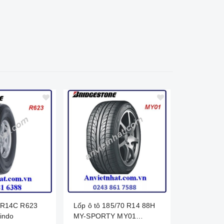
85R14C R623
Lốp ô tô 185/70 R14 88H
Lốp ô tô 185/65 R14 86H
indo
MY-SPORTY MY01
MY-SPORT