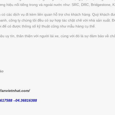
ơng hiệu nổi tiếng trong và ngoài nước như: SRC, DRC, Bridgestone, 
n có các dịch vụ đi kèm liên quan hỗ trợ cho khách hàng. Quý khách 
nh, công ty chúng tôi đều có sự hợp tác chặt chẽ với nhà sản xuất. Để 
ôi để có được thông số kỹ thuật cũng như mẫu hàng cụ thể.
uy tín, thân thiện với người lái xe, cùng với đó là sự đảm bảo về chấ
bảo
//anvietnhat.com/
8617588 –04.36816388