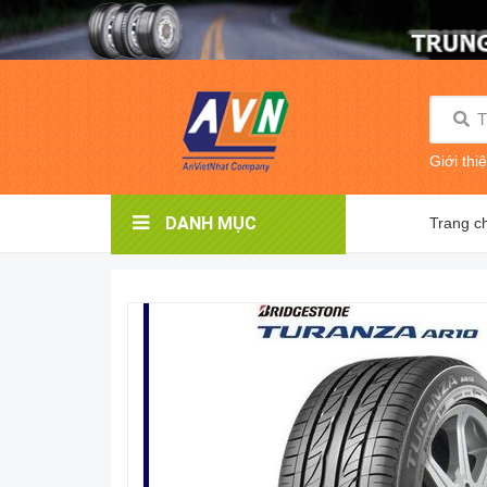
Giới thi
DANH MỤC
Trang c