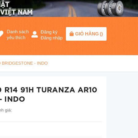
Danh sách
Đăng ký
GIỎ HÀNG
(
)
yêu thích
Đăng nhập
10 BRIDGESTONE - INDO
70 R14 91H TURANZA AR10
- INDO
h giá: