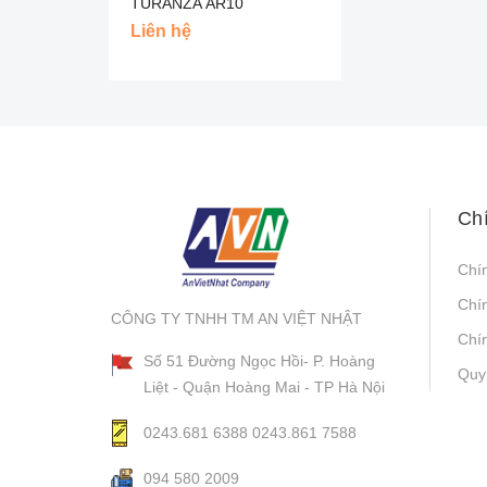
TURANZA AR10
BRIDGESTONE - INDO
Liên hệ
Ch
Chí
Chí
CÔNG TY TNHH TM AN VIỆT NHẬT
Chín
Số 51 Đường Ngọc Hồi- P. Hoàng
Quy
Liệt - Quận Hoàng Mai - TP Hà Nội
0243.681 6388
0243.861 7588
094 580 2009