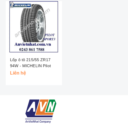
Lốp ô tô 215/55 ZR17
94W - MICHELIN Pilot
Sport 3 ST - Thái Lan
Liên hệ