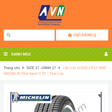
GIỎ HÀNG
(
)
DANH MỤC
Trang chủ
SIZE 17 -VÀNH 17
Lốp ô tô 215/55 ZR17 94W -
MICHELIN Pilot Sport 3 ST - Thái Lan