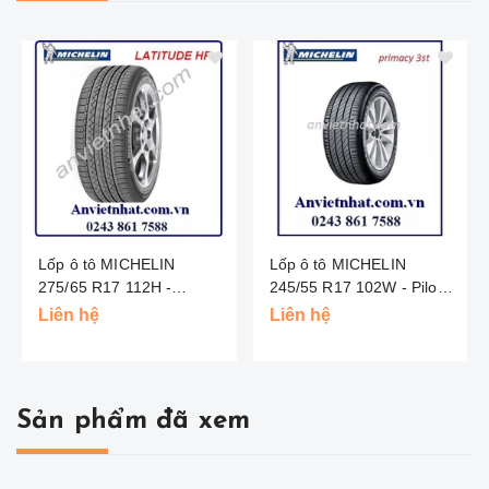
Lốp ô tô MICHELIN
Lốp ô tô MICHELIN
275/65 R17 112H -
245/55 R17 102W - Pilot
Latitude Tour HP - Châu
Primacy - Châu Âu
Liên hệ
Liên hệ
Âu
Sản phẩm đã xem