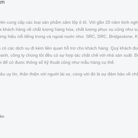
ẩm
ên cung cấp các loại sản phẩm săm lốp ô tô. Với gần 20 năm kinh ngh
của khách hàng về chất lượng hàng hóa, chất lượng phục vụ cũng như s
ơng hiệu nổi tiếng trong và ngoài nước như: SRC, DRC, Bridgestone, 
n có các dịch vụ đi kèm liên quan hỗ trợ cho khách hàng. Quý khách 
nh, công ty chúng tôi đều có sự hợp tác chặt chẽ với nhà sản xuất. Để 
ôi để có được thông số kỹ thuật cũng như mẫu hàng cụ thể.
uy tín, thân thiện với người lái xe, cùng với đó là sự đảm bảo về chấ
bảo