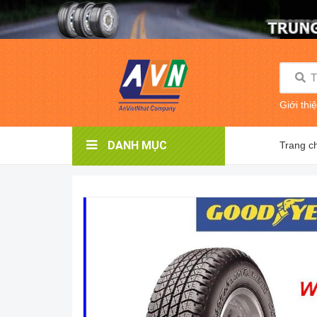
Giới thi
DANH MỤC
Trang c