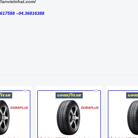
//anvietnhat.com/
8617588 –04.36816388