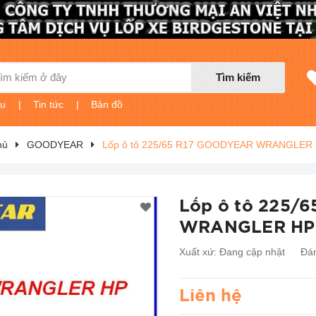
Tìm kiếm
ệu
|
Tin tức
|
Bản đồ
hủ
GOODYEAR
Lốp ô tô 225/65 R17 GOODYEAR WRANGLER 
Lốp ô tô 225/
WRANGLER HP 
Xuất xứ:
Đang cập nhật
Đán
Liên hệ