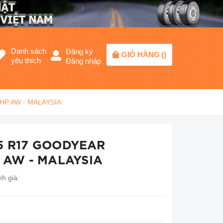
Danh sách
Đăng ký
GIỎ HÀNG
(
)
yêu thích
Đăng nhập
HP AW - MALAYSIA
65 R17 GOODYEAR
AW - MALAYSIA
h giá: