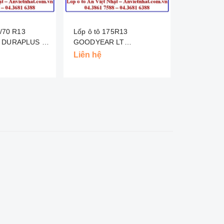
Lốp ô tô 175R13
Lốp ô tô 185/70 R13
DURAPLUS -
GOODYEAR LT
GOODYEAR
WRANGLER DT - INDO
MALAYSIA
Liên hệ
Liên hệ