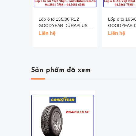
Lốp ô tô 155/80 R12
Lốp ô tô 165/65 R13
GOODYEAR DURAPLUS -
GOODYEAR D
INDO
MALAYSIA
Liên hệ
Liên hệ
Sản phẩm đã xem