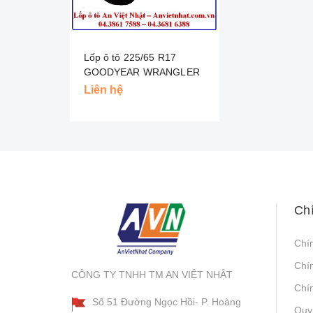
Lốp ô tô 225/65 R17
GOODYEAR WRANGLER
HP AW - MALAYSIA
Liên hệ
Ch
Chí
Chí
CÔNG TY TNHH TM AN VIỆT NHẬT
Chín
Số 51 Đường Ngọc Hồi- P. Hoàng
Quy