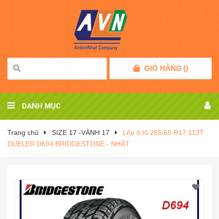
GIỎ HÀNG
(
)
DANH MỤC
Trang chủ
SIZE 17 -VÀNH 17
Lốp ô tô 265/65 R17 112T
DUELER D694 BRIDGESTONE - NHẬT