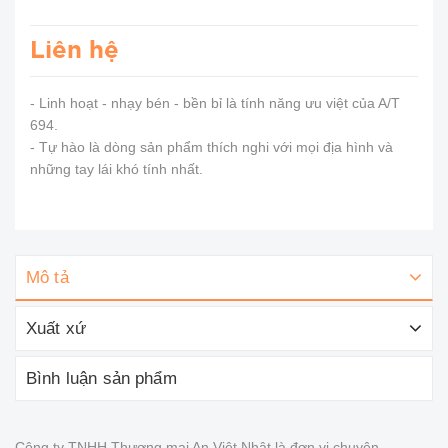
Liên hệ
- Linh hoạt - nhạy bén - bền bỉ là tính năng ưu việt của A/T
694.
- Tự hào là dòng sản phẩm thích nghi với mọi địa hình và
những tay lái khó tính nhất.
Mô tả
Xuất xứ
Bình luận sản phẩm
Công ty TNHH Thương mại An Việt Nhật là đơn vị chuyên