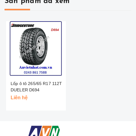
Sản phẩm đã xem
Lốp ô tô 265/65 R17 112T
DUELER D694
BRIDGESTONE - NHẬT
Liên hệ