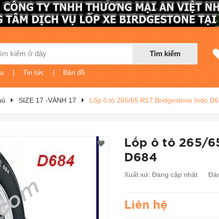
Tìm kiếm
ệu
|
Tin tức
|
Bản đồ
hủ
SIZE 17 -VÀNH 17
Lốp ô tô 265/65 R17 Bridgestone Indo D
Lốp ô tô 265/6
D684
Xuất xứ:
Đang cập nhật
Đán
Liên hệ