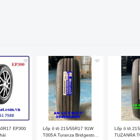
/50R17 EP300
Lốp ô tô 215/55R17 91W
Lốp ô tô 21
hái
T005A Turanza Bridgestone
TUZANRA T