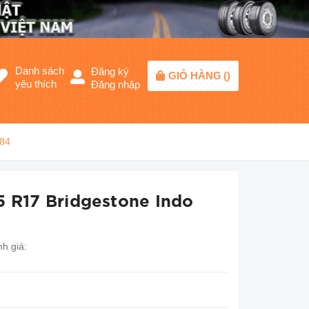
Danh sách
Đăng ký
GIỎ HÀNG
(
)
yêu thích
Đăng nhập
684
5 R17 Bridgestone Indo
h giá: