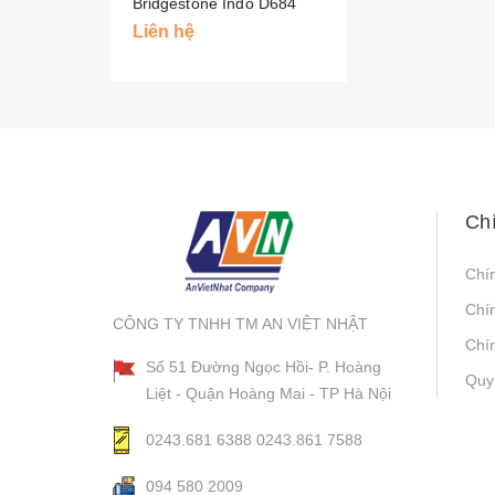
Bridgestone Indo D684
Liên hệ
Ch
Chí
Chí
CÔNG TY TNHH TM AN VIỆT NHẬT
Chín
Số 51 Đường Ngọc Hồi- P. Hoàng
Quy
Liệt - Quận Hoàng Mai - TP Hà Nội
0243.681 6388
0243.861 7588
094 580 2009