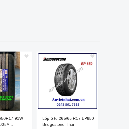
5/50R17 91W
Lốp ô tô 265/65 R17 EP850
Lốp ô tô 2
005A
Bridgestone Thái
Bridgeston