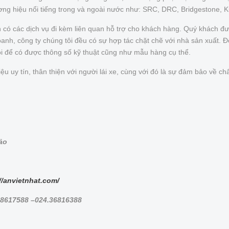
ơng hiệu nổi tiếng trong và ngoài nước như: SRC, DRC, Bridgestone, 
n có các dịch vụ đi kèm liên quan hỗ trợ cho khách hàng. Quý khách 
nh, công ty chúng tôi đều có sự hợp tác chặt chẽ với nhà sản xuất. Để 
ôi để có được thông số kỹ thuật cũng như mẫu hàng cụ thể.
uy tín, thân thiện với người lái xe, cùng với đó là sự đảm bảo về chấ
bảo
//anvietnhat.com/
.38617588 –024.36816388