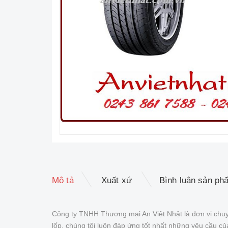
Mô tả
Xuất xứ
Bình luận sản ph
Công ty TNHH Thương mại An Việt Nhật là đơn vị chuy
lốp, chúng tôi luôn đáp ứng tốt nhất những yêu cầu 