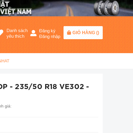
Danh sách
Đăng ký
GIỎ HÀNG
(
)
yêu thích
Đăng nhập
 NHAT
P - 235/50 R18 VE302 -
h giá: