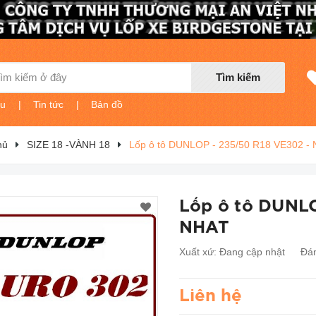
Tìm kiếm
ệu
|
Tin tức
|
Bản đồ
hủ
SIZE 18 -VÀNH 18
Lốp ô tô DUNLOP - 235/50 R18 VE302 -
Lốp ô tô DUNLO
NHAT
Xuất xứ:
Đang cập nhật
Đán
Liên hệ