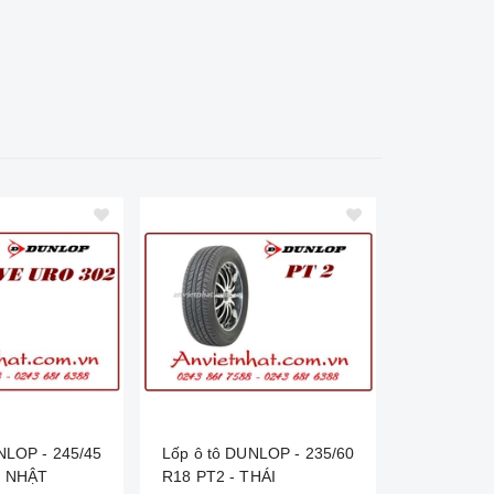
NLOP - 245/45
Lốp ô tô DUNLOP - 235/60
Lốp ô tô 
- NHẬT
R18 PT2 - THÁI
R18 SPOR