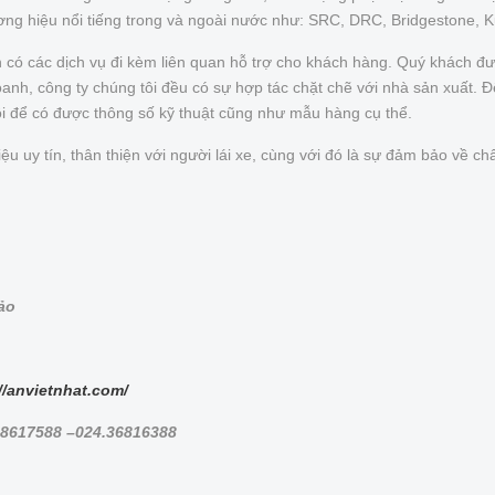
ơng hiệu nổi tiếng trong và ngoài nước như: SRC, DRC, Bridgestone, 
n có các dịch vụ đi kèm liên quan hỗ trợ cho khách hàng. Quý khách 
nh, công ty chúng tôi đều có sự hợp tác chặt chẽ với nhà sản xuất. Để 
ôi để có được thông số kỹ thuật cũng như mẫu hàng cụ thể.
uy tín, thân thiện với người lái xe, cùng với đó là sự đảm bảo về chấ
bảo
//anvietnhat.com/
.38617588 –024.36816388