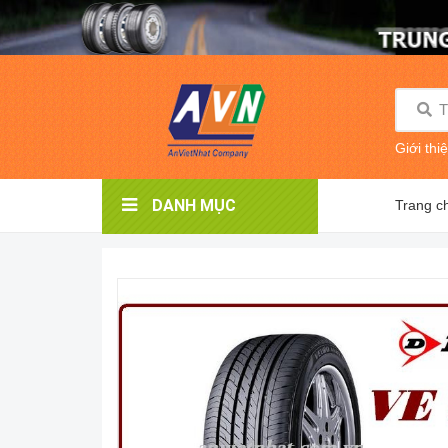
Giới thi
DANH MỤC
Trang c