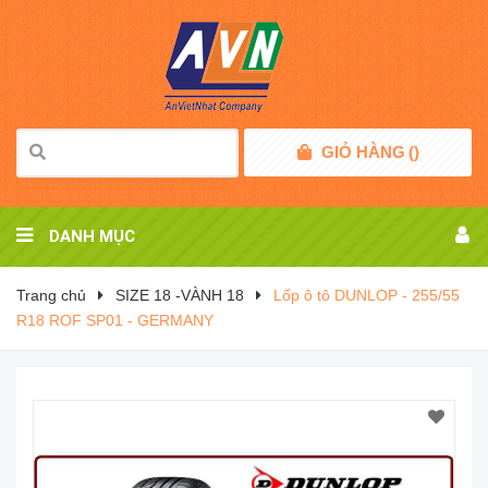
GIỎ HÀNG
(
)
DANH MỤC
Trang chủ
SIZE 18 -VÀNH 18
Lốp ô tô DUNLOP - 255/55
R18 ROF SP01 - GERMANY