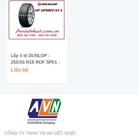
Lốp ô tô DUNLOP -
255/55 R18 ROF SP01 -
GERMANY
Liên hệ
CÔNG TY TNHH TM AN VIỆT NHẬT