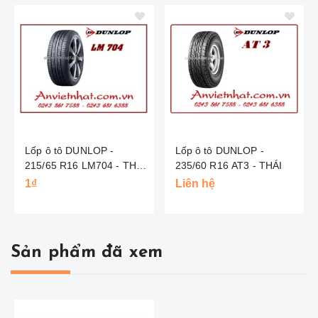
Lốp ô tô DUNLOP -
Lốp ô tô DUNLOP -
215/65 R16 LM704 - THÁI
235/60 R16 AT3 - THÁI
LAN
1₫
Liên hệ
Sản phẩm đã xem