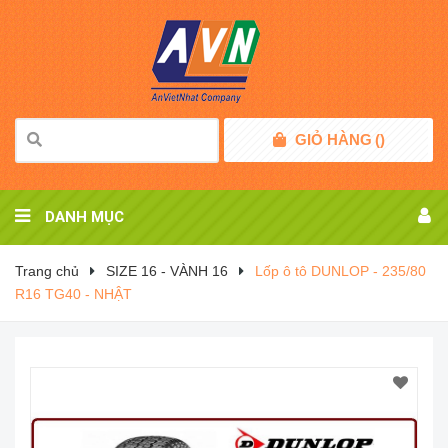
GIỎ HÀNG
(
)
DANH MỤC
Trang chủ
SIZE 16 - VÀNH 16
Lốp ô tô DUNLOP - 235/80
R16 TG40 - NHẬT