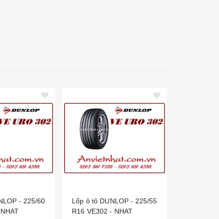
NLOP - 225/60
Lốp ô tô DUNLOP - 225/55
Lốp ô tô 
 NHAT
R16 VE302 - NHAT
R16 VE302