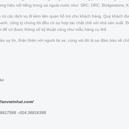
ơng hiệu nổi tiếng trong và ngoài nước như: SRC, DRC, Bridgestone, 
n có các dịch vụ đi kèm liên quan hỗ trợ cho khách hàng. Quý khách 
nh, công ty chúng tôi đều có sự hợp tác chặt chẽ với nhà sản xuất. Để 
ôi để có được thông số kỹ thuật cũng như mẫu hàng cụ thể.
uy tín, thân thiện với người lái xe, cùng với đó là sự đảm bảo về chấ
bảo
//anvietnhat.com/
.38617588 –024.36816388