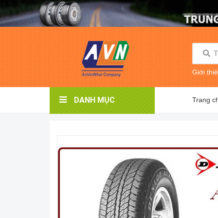
Giới thi
DANH MỤC
Trang c