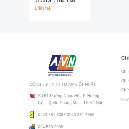
R16 AT20 - THÁI LAN
Liên hệ
Ch
Chí
Chí
CÔNG TY TNHH TM AN VIỆT NHẬT
Chín
Số 51 Đường Ngọc Hồi- P. Hoàng
Quy
Liệt - Quận Hoàng Mai - TP Hà Nội
0243.681 6388
0243.861 7588
094 580 2009