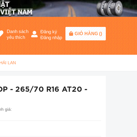
Danh sách
Đăng ký
GIỎ HÀNG
(
)
yêu thích
Đăng nhập
THÁI LAN
P - 265/70 R16 AT20 -
h giá: