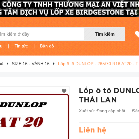
Tìm kiếm
ệu
|
Tin tức
|
Bản đồ
hủ
SIZE 16 - VÀNH 16
Lốp ô tô DUNLOP - 265/70 R16 AT20 - 
Lốp ô tô DUNLO
THÁI LAN
Xuất xứ:
Đang cập nhật
Đán
Liên hệ