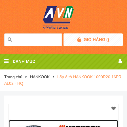
GIỎ HÀNG
(
)
DANH MỤC
Trang chủ
HANKOOK
Lốp ô tô HANKOOK 1000R20 16PR
AL02 - HQ