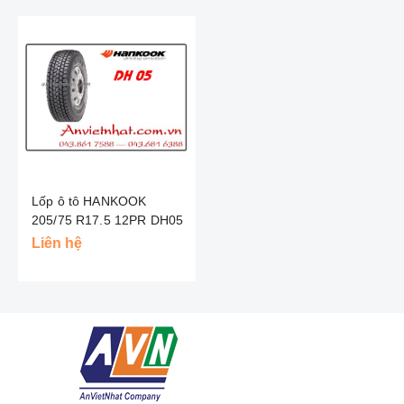
Lốp ô tô HANKOOK
205/75 R17.5 12PR DH05
- HQ
Liên hệ