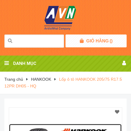
GIỎ HÀNG
(
)
DANH MỤC
Trang chủ
HANKOOK
Lốp ô tô HANKOOK 205/75 R17.5
12PR DH05 - HQ