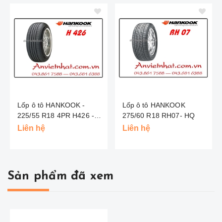
Lốp ô tô HANKOOK -
Lốp ô tô HANKOOK
225/55 R18 4PR H426 -
275/60 R18 RH07- HQ
HQ
Liên hệ
Liên hệ
Sản phẩm đã xem