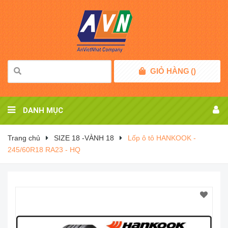
GIỎ HÀNG
(
)
DANH MỤC
Trang chủ
SIZE 18 -VÀNH 18
Lốp ô tô HANKOOK -
245/60R18 RA23 - HQ