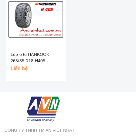
Lốp ô tô HANKOOK
265/35 R18 H405 -
KOREA
Liên hệ
CÔNG TY TNHH TM AN VIỆT NHẬT