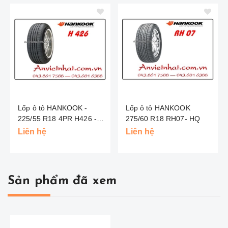
Lốp ô tô HANKOOK -
Lốp ô tô HANKOOK
225/55 R18 4PR H426 -
275/60 R18 RH07- HQ
HQ
Liên hệ
Liên hệ
Sản phẩm đã xem