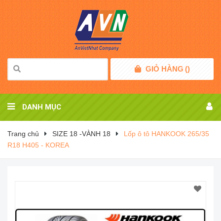
GIỎ HÀNG
(
)
DANH MỤC
Trang chủ
SIZE 18 -VÀNH 18
Lốp ô tô HANKOOK 265/35
R18 H405 - KOREA