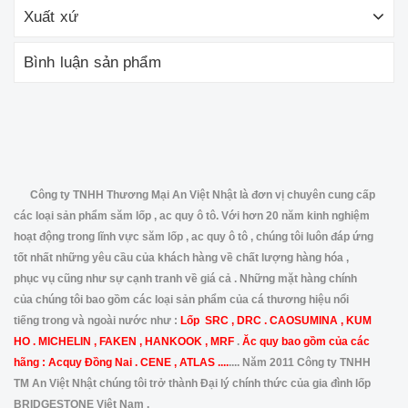
Xuất xứ
Bình luận sản phẩm
Công ty TNHH Thương Mại An Việt Nhật là đơn vị chuyên cung cấp
các loại sản phẩm săm lốp , ac quy ô tô. Với hơn 20 năm kinh nghiệm
hoạt động trong lĩnh vực săm lốp , ac quy ô tô , chúng tôi luôn đáp ứng
tốt nhất những yêu cầu của khách hàng về chất lượng hàng hóa ,
phục vụ cũng như sự cạnh tranh về giá cả . Những mặt hàng chính
của chúng tôi bao gồm các loại sản phẩm của cá thương hiệu nổi
tiếng trong và ngoài nước như :
Lốp SRC , DRC . CAOSUMINA , KUM
HO . MICHELIN , FAKEN , HANKOOK , MRF
.
Ăc quy bao gồm của các
hãng : Acquy Đồng Nai . CENE , ATLAS ....
.... Năm 2011 Công ty TNHH
TM An Việt Nhật chúng tôi trở thành Đại lý chính thức của gia đình lốp
BRIDGESTONE Việt Nam .