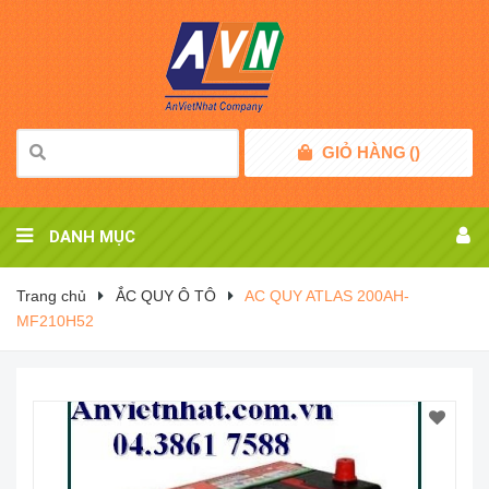
GIỎ HÀNG
(
)
DANH MỤC
Trang chủ
ẮC QUY Ô TÔ
AC QUY ATLAS 200AH-
MF210H52