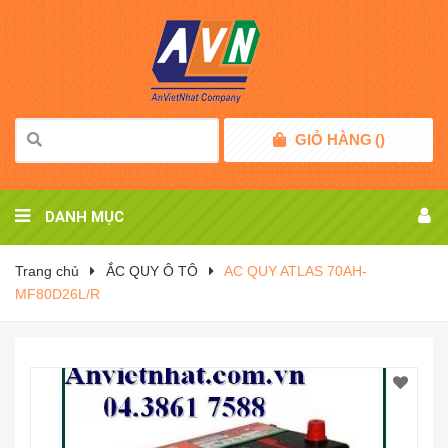
GIỎ HÀNG
(
)
DANH MỤC
Trang chủ
ẮC QUY Ô TÔ
AC QUY ATLAS 70AH-
MF80D26L/R