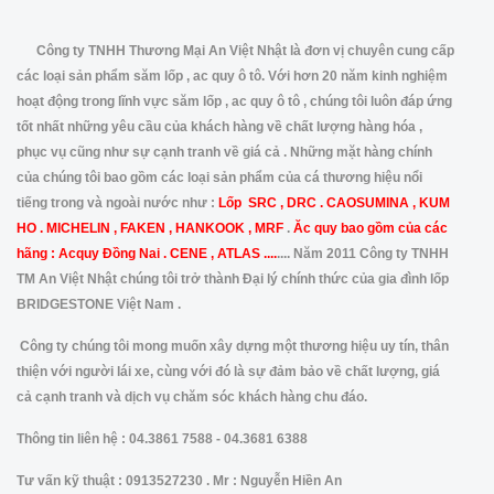
Công ty TNHH Thương Mại An Việt Nhật là đơn vị chuyên cung cấp
các loại sản phẩm săm lốp , ac quy ô tô. Với hơn 20 năm kinh nghiệm
hoạt động trong lĩnh vực săm lốp , ac quy ô tô , chúng tôi luôn đáp ứng
tốt nhất những yêu cầu của khách hàng về chất lượng hàng hóa ,
phục vụ cũng như sự cạnh tranh về giá cả . Những mặt hàng chính
của chúng tôi bao gồm các loại sản phẩm của cá thương hiệu nổi
tiếng trong và ngoài nước như :
Lốp SRC , DRC . CAOSUMINA , KUM
HO . MICHELIN , FAKEN , HANKOOK , MRF
.
Ăc quy bao gồm của các
hãng : Acquy Đồng Nai . CENE , ATLAS ....
.... Năm 2011 Công ty TNHH
TM An Việt Nhật chúng tôi trở thành Đại lý chính thức của gia đình lốp
BRIDGESTONE Việt Nam .
Công ty chúng tôi mong muốn xây dựng một thương hiệu uy tín, thân
thiện với người lái xe, cùng với đó là sự đảm bảo về chất lượng, giá
cả cạnh tranh và dịch vụ chăm sóc khách hàng chu đáo.
Thông tin liên hệ : 04.3861 7588 - 04.3681 6388
Tư vấn kỹ thuật : 0913527230 . Mr : Nguyễn Hiền An